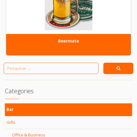
Beermate
Categories
Bar
Gifts
Office & Business