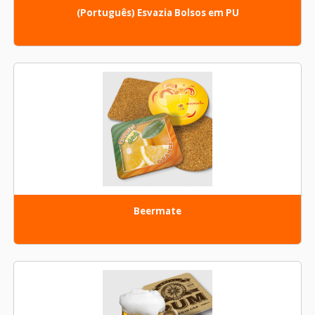
(Português) Esvazia Bolsos em PU
Beermate